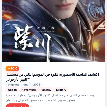
10.0
اكتشف الملحمة الأسطورية للقوة في الموسم الثاني من مسلسل
"النهر الأرجواني".
ongoing
ona
2025
Action
Adventure
Fantasy
Military
يعد الموسم الثاني من مسلسل "النهر الأرجواني" بمعارك ملحمية
وتطور عميق للشخصيات مع صعود الجنرال زيتشوان…