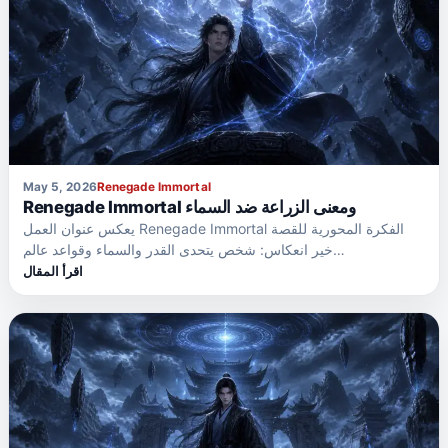
May 5, 2026
Renegade Immortal
Renegade Immortal ومعنى الزراعة ضد السماء
يعكس عنوان العمل Renegade Immortal الفكرة المحورية للقصة
خير انعكاس: شخص يتحدى القدر والسماء وقواعد عالم…
اقرأ المقال