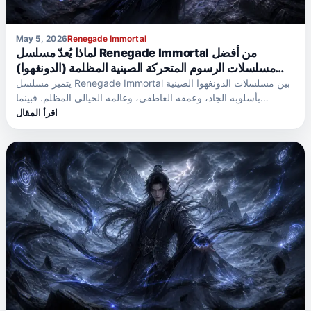
May 5, 2026
Renegade Immortal
لماذا يُعدّ مسلسل Renegade Immortal من أفضل
مسلسلات الرسوم المتحركة الصينية المظلمة (الدونغهوا)
التي يُنصح بمشاهدتها؟
يتميز مسلسل Renegade Immortal بين مسلسلات الدونغهوا الصينية
بأسلوبه الجاد، وعمقه العاطفي، وعالمه الخيالي المظلم. فبينما…
اقرأ المقال