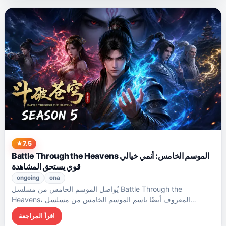
7.5
Battle Through the Heavens الموسم الخامس: أنمي خيالي
قوي يستحق المشاهدة
ongoing
ona
يُواصل الموسم الخامس من مسلسل Battle Through the
Heavens، المعروف أيضًا باسم الموسم الخامس من مسلسل…
اقرأ المراجعة