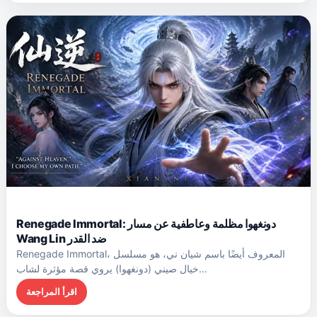
Renegade Immortal: دونغهوا مظلمة وعاطفية عن مسار
Wang Lin ضد القدر
Renegade Immortal، المعروف أيضًا باسم شيان ني، هو مسلسل
خيال صيني (دونغهوا) يروي قصة مؤثرة لشاب…
اقرأ المراجعة