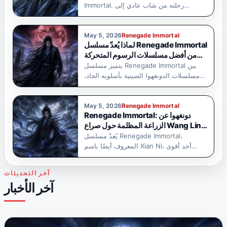
Immortal. رحلته من شاب عادي إلى…
May 5, 2026
Renegade Immortal
لماذا يُعدّ مسلسل Renegade Immortal
من أفضل مسلسلات الرسوم المتحركة
الصينية المظلمة (الدونغهوا) التي يُنصح
يتميز مسلسل Renegade Immortal بين
بمشاهدتها؟
مسلسلات الدونغهوا الصينية بأسلوبه الجاد،
وعمقه العاطفي،…
May 5, 2026
Renegade Immortal
Renegade Immortal: دونغهوا عن
الزراعة المظلمة حول صراع Wang Lin
ضد القدر
يُعدّ مسلسل Renegade Immortal،
المعروف أيضًا باسم Xian Ni، أحد أقوى
مسلسلات…
آخر التحديثات
آخر الأخبار