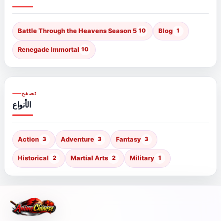
Battle Through the Heavens Season 5
10
Blog
1
Renegade Immortal
10
تصفح
الأنواع
Action
3
Adventure
3
Fantasy
3
Historical
2
Martial Arts
2
Military
1