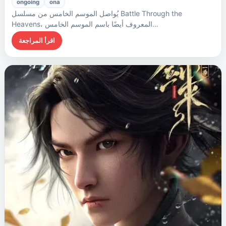
ongoing
ona
يُواصل الموسم الخامس من مسلسل Battle Through the
Heavens، المعروف أيضًا باسم الموسم الخامس…
اقرأ المراجعة