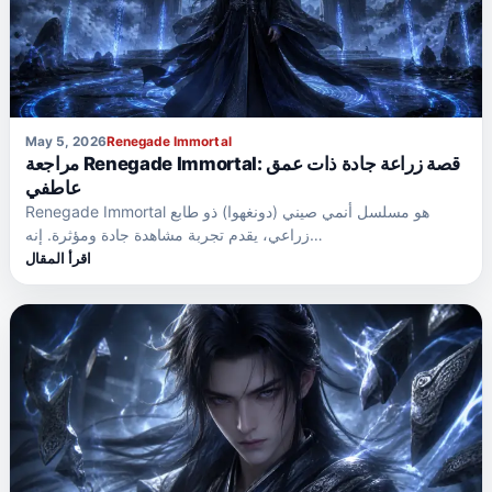
May 5, 2026
Renegade Immortal
مراجعة Renegade Immortal: قصة زراعة جادة ذات عمق
عاطفي
Renegade Immortal هو مسلسل أنمي صيني (دونغهوا) ذو طابع
زراعي، يقدم تجربة مشاهدة جادة ومؤثرة. إنه…
اقرأ المقال