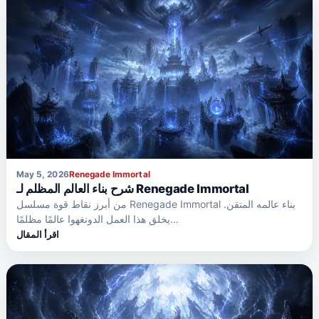
May 5, 2026
Renegade Immortal
شرح بناء العالم المظلم لـ Renegade Immortal
من أبرز نقاط قوة مسلسل Renegade Immortal بناء عالمه المتقن.
يخلق هذا العمل الدونغهوا عالمًا مظلمًا…
اقرأ المقال