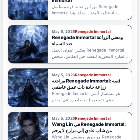
Immortal
من أبرز نقاط قوة مسلسل Renegade
Immortal بناء عالمه المتقن. يخلق هذا…
May 5, 2026
Renegade Immortal
Renegade Immortal ومعنى الزراعة
ضد السماء
يعكس عنوان العمل Renegade Immortal
الفكرة المحورية للقصة خير انعكاس: شخص
يتحدى…
May 5, 2026
Renegade Immortal
مراجعة Renegade Immortal: قصة
زراعة جادة ذات عمق عاطفي
Renegade Immortal هو مسلسل أنمي
صيني (دونغهوا) ذو طابع زراعي، يقدم
تجربة…
May 5, 2026
Renegade Immortal
Wang Lin في Renegade Immortal:
من شاب عادي إلى مزارع لا يرحم
Wang Lin هو جوهر مسلسل Renegade