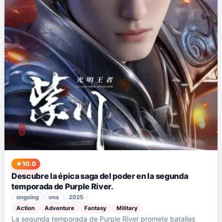
10.0
Descubre la épica saga del poder en la segunda
temporada de Purple River.
ongoing
ona
2025
Action
Adventure
Fantasy
Military
La segunda temporada de Purple River promete batallas