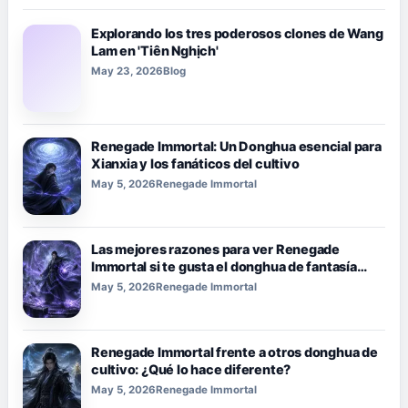
Explorando los tres poderosos clones de Wang
Lam en 'Tiên Nghịch'
May 23, 2026
Blog
Renegade Immortal: Un Donghua esencial para
Xianxia y los fanáticos del cultivo
May 5, 2026
Renegade Immortal
Las mejores razones para ver Renegade
Immortal si te gusta el donghua de fantasía
oscura.
May 5, 2026
Renegade Immortal
Renegade Immortal frente a otros donghua de
cultivo: ¿Qué lo hace diferente?
May 5, 2026
Renegade Immortal