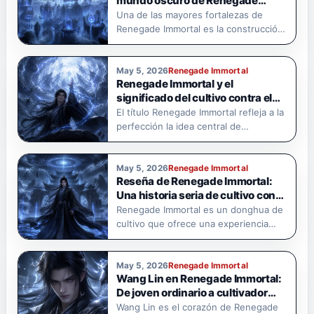
mundo oscuro de Renegade
Immortal
Una de las mayores fortalezas de
Renegade Immortal es la construcción
de…
May 5, 2026
Renegade Immortal
Renegade Immortal y el
significado del cultivo contra el
cielo
El título Renegade Immortal refleja a la
perfección la idea central de…
May 5, 2026
Renegade Immortal
Reseña de Renegade Immortal:
Una historia seria de cultivo con
profundidad emocional.
Renegade Immortal es un donghua de
cultivo que ofrece una experiencia
visual…
May 5, 2026
Renegade Immortal
Wang Lin en Renegade Immortal:
De joven ordinario a cultivador
implacable
Wang Lin es el corazón de Renegade