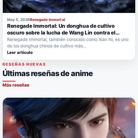
May 5, 2026
Renegade Immortal
Renegade Immortal: Un donghua de cultivo
oscuro sobre la lucha de Wang Lin contra el
destino.
Renegade Immortal, también conocido como Xian Ni, es uno
de los donghua chinos de cultivo más…
Leer artículo
RESEÑAS NUEVAS
Últimas reseñas de anime
Más reseñas