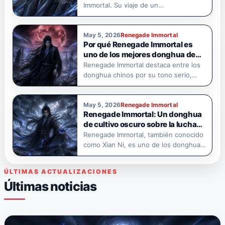
Immortal. Su viaje de un…
May 5, 2026
Renegade Immortal
Por qué Renegade Immortal es
uno de los mejores donghua de
Xianxia oscuro para ver
Renegade Immortal destaca entre los
donghua chinos por su tono serio,
su…
May 5, 2026
Renegade Immortal
Renegade Immortal: Un donghua
de cultivo oscuro sobre la lucha
de Wang Lin contra el destino.
Renegade Immortal, también conocido
como Xian Ni, es uno de los donghua…
ÚLTIMAS ACTUALIZACIONES
Últimas noticias