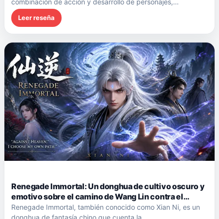
combinación de acción y desarrollo de personajes,
mientras…
Leer reseña
Renegade Immortal: Un donghua de cultivo oscuro y
emotivo sobre el camino de Wang Lin contra el
destino.
Renegade Immortal, también conocido como Xian Ni, es un
donghua de fantasía chino que cuenta la…