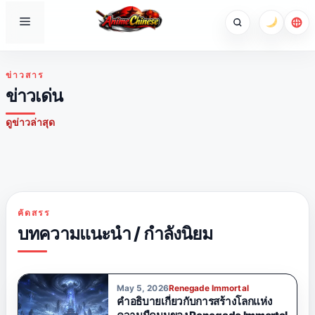
Skip
Menu
to
content
ข่าวสาร
ข่าวเด่น
ดูข่าวล่าสุด
ข่าว
May 23, 2026
Blog
สำรวจสามร่างโคลนทรงพลัง
Renegade Immortal: Donghua ที่จำเป็นสำหรับแฟนๆ
ใน 'Tiên Nghịch' โคลนทรงพลังทั้งสามของหวังหล่ำต่างมีบทบาท
อ่านบทความ
เหตุผลที่ดีที่สุดในการรับชม Renegade Immortal หากคุณชื่น
Xianxia และ Cultivation
สำคัญในการเดินทางของเขา ตัวละครเหล่านี้ไม่เพียงแต่ช่วยเพิ่ม
ของหวังหล่ำใน 'Tiên Nghịch'
Renegade Immortal เทียบกับอนิเมะแนวไซไฟเรื่องอื่นๆ:
ชอบอนิเมะแนวแฟนตาซีดาร์ค
Renegade Immortal: เหตุใดการพัฒนาตัวละครของ Wang
ความเร็วในการฝึกฝนของเขาเท่านั้น แต่ยังเป็นตัวแทนของแง่มุม
คัดสรร
อะไรทำให้มันแตกต่าง?
Lin จึงทรงพลังมาก
ต่างๆ ของจิตวิญญาณของเขาด้วย ได้แก่ สติปัญญา ความ
บทความแนะนำ / กำลังนิยม
แข็งแกร่ง และอารมณ์ ค้นพบว่าโคลนเหล่านี้มีส่วนช่วยในการ
พัฒนาของเขาอย่างไร และความท้าทายเฉพาะตัวที่พวกมันนำ
เสนอ
May 5, 2026
Renegade Immortal
คำอธิบายเกี่ยวกับการสร้างโลกแห่ง