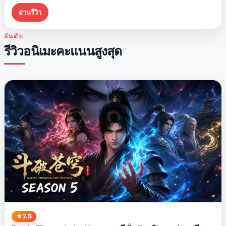
ในโลกที่ความแข็งแกร่ง การฝึกฝน…
อ่านรีวิว
อันดับ
รีวิวอนิเมะคะแนนสูงสุด
7.5