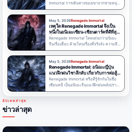
Immortal การเดินทางของเขาจากชายหนุ่ม
รีส์นี้ติดตาม Wang Lin ชายหนุ่มคนหนึ่ง
ธรรมดาไปสู่ผู้ฝึกฝนพลังอำนาจคือหนึ่งใน
เหตุผลสำคัญที่ทำให้อนิเมะเรื่องนี้ดึงดูด
แฟนๆ มากมาย แตกต่างจากตัวเอกหลายๆ
May 5, 2026
Renegade Immortal
เหตุใด Renegade Immortal จึงเป็น
ตัวในนิยายแฟนตาซี Wang Lin ไม่ได้พึ่งพา
หนึ่งในอนิเมะเซียน-เซียนดาร์คที่ดีที่สุด
พรสวรรค์โดยกำเนิด…
ที่ควรดู
Renegade Immortal โดดเด่นกว่าอนิเมะ
จีนเรื่องอื่นๆ ด้วยโทนเรื่องที่จริงจัง ความลึก
ซึ้งทางอารมณ์ และโลกเซียนที่มืดมน ใน
ขณะที่อนิเมะแนวฝึกฝนพลังหลายเรื่องเน้น
ไปที่การเพิ่มพลังและการต่อสู้เป็นหลัก
May 5, 2026
Renegade Immortal
Renegade Immortal: อนิเมะญี่ปุ่น
Renegade Immortal กลับนำเสนอเรื่องราว
แนวฝึกฝนวิชาลึกลับ เกี่ยวกับการต่อสู้
ที่หนักแน่นและมีความหมายมากกว่า ตัว
ของ Wang Lin กับโชคชะตา
Renegade Immortal หรือที่รู้จักกันในชื่อ
ละครเอก Wang…
เซียนหนี่ เป็นอนิเมะจีนแนวฝึกฝนพลังปราณ
ที่ทรงพลังที่สุดเรื่องหนึ่งสำหรับผู้ชมที่ชื่น
ชอบแฟนตาซีดาร์ค เรื่องราวที่สะเทือน
อัปเดตล่าสุด
อารมณ์ และตัวละครเอกที่จริงจัง เรื่องราว
ข่าวล่าสุด
ติดตาม Wang Lin ชายหนุ่มธรรมดาที่ก้าว
เข้าสู่โลกแห่งการฝึกฝนพลังปราณ และ
ค่อยๆ…