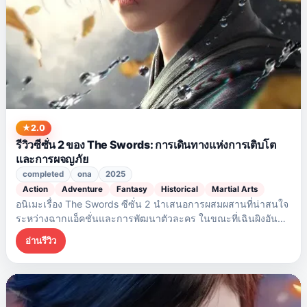
2.0
รีวิวซีซั่น 2 ของ The Swords: การเดินทางแห่งการเติบโต
และการผจญภัย
completed
ona
2025
Action
Adventure
Fantasy
Historical
Martial Arts
อนิเมะเรื่อง The Swords ซีซั่น 2 นำเสนอการผสมผสานที่น่าสนใจ
ระหว่างฉากแอ็คชั่นและการพัฒนาตัวละคร ในขณะที่เฉินผิงอัน
เผชิญกับความท้าทายอันตรายมากมายในการเดินทางไปยังเมืองต้า
อ่านรีวิว
ซุย