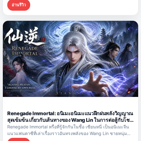
เผชิญกับความท้าทายอันตรายมากมายในการเดินทางไปยังเมืองต้า
อ่านรีวิว
ซุย
Renegade Immortal: อนิเมะอนิเมะแนวฝึกฝนพลังวิญญาณ
สุดเข้มข้น เกี่ยวกับเส้นทางของ Wang Lin ในการต่อสู้กับโชค
ชะตา
Renegade Immortal หรือที่รู้จักกันในชื่อ เซียนหนี่ เป็นอนิเมะจีน
แนวแฟนตาซีที่เล่าเรื่องราวอันทรงพลังของ Wang Lin ชายหนุ่ม
ธรรมดาคนหนึ่งที่ก้าวเข้าสู่โลกแห่งการฝึกฝนพลังที่โหดร้ายและ