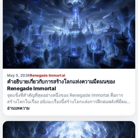
May 5, 2026
Renegade Immortal
คำอธิบายเกี่ยวกับการสร้างโลกแห่งความมืดมนของ
Renegade Immortal
จุดแข็งที่สำคัญที่สุดอย่างหนึ่งของ Renegade Immortal คือการ
สร้างโลกในเรื่อง อนิเมะเรื่องนี้สร้างโลกแห่งการฝึกฝนพลังที่มืดมน
และอันตราย ซึ่งทุกการตัดสินใจมีความสำคัญ และทุกคนต้องต่อสู้
อ่านบทความ
เพื่อความอยู่รอด โลกนี้ไม่ได้ถูกออกแบบมาเพื่อปลอบโยนตัวละคร
เอก แต่ถูกออกแบบมาเพื่อทดสอบเขา ใน Renegade Immortal การ
ฝึกฝนพลังไม่ใช่แค่เพียง...