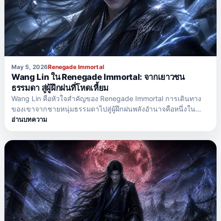
May 5, 2026
Renegade Immortal
Wang Lin ใน Renegade Immortal: จากเยาวชน
ธรรมดา สู่ผู้ฝึกฝนที่โหดเหี้ยม
Wang Lin คือหัวใจสำคัญของ Renegade Immortal การเดินทาง
ของเขาจากชายหนุ่มธรรมดาไปสู่ผู้ฝึกฝนพลังอำนาจคือหนึ่งใน
เหตุผลสำคัญที่ทำให้อนิเมะเรื่องนี้ดึงดูดแฟนๆ มากมาย แตกต่าง
อ่านบทความ
จากตัวเอกหลายๆ ตัวในนิยายแฟนตาซี Wang Lin ไม่ได้พึ่งพา
พรสวรรค์โดยกำเนิด เชื้อสายขุนนาง หรือโชคลาภที่ได้มาง่ายๆ
ความแข็งแกร่งของเขามาจากสิ่งเหล่านั้น