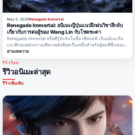
May 5, 2026
Renegade Immortal
Renegade Immortal: อนิเมะญี่ปุ่นแนวฝึกฝนวิชาลึกลับ
เกี่ยวกับการต่อสู้ของ Wang Lin กับโชคชะตา
Renegade Immortal หรือที่รู้จักกันในชื่อ เซียนหนี่ เป็นอนิเมะจีน
แนวฝึกฝนพลังปราณที่ทรงพลังที่สุดเรื่องหนึ่งสำหรับผู้ชมที่ชื่นชอบ
แฟนตาซีดาร์ค เรื่องราวที่สะเทือนอารมณ์ และตัวละครเอกที่จริงจัง
อ่านบทความ
เรื่องราวติดตาม Wang Lin ชายหนุ่มธรรมดาที่ก้าวเข้าสู่โลกแห่ง
รีวิวใหม่
การฝึกฝนพลังปราณ และค่อยๆ ค้นพบว่าโลกนั้นโหดร้าย อันตราย
รีวิวอนิเมะล่าสุด
และคาดเดาไม่ได้เพียงใด
รีวิวเพิ่มเติม