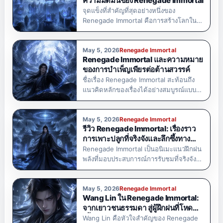
ความมืดมนของ Renegade Immortal
จุดแข็งที่สำคัญที่สุดอย่างหนึ่งของ
Renegade Immortal คือการสร้างโลกใน
เรื่อง อนิเมะเรื่องนี้สร้างโลกแห่งการฝึกฝน
พลังที่มืดมนและอันตราย ซึ่งทุกการตัดสิน
ใจมีความสำคัญ และทุกคนต้องต่อสู้เพื่อ
May 5, 2026
Renegade Immortal
Renegade Immortal และความหมาย
ความอยู่รอด โลกนี้ไม่ได้ถูกออกแบบมาเพื่อ
ของการบำเพ็ญเพียรต่อต้านสวรรค์
ปลอบโยนตัวละครเอก แต่ถูกออกแบบมา
ชื่อเรื่อง Renegade Immortal สะท้อนถึง
เพื่อทดสอบเขา ใน Renegade Immortal…
แนวคิดหลักของเรื่องได้อย่างสมบูรณ์แบบ
นั่นคือ การที่บุคคลคนหนึ่งท้าทายโชคชะตา
สวรรค์ และกฎเกณฑ์อันโหดร้ายของโลก
แห่งการบำเพ็ญเพียร ในภาษาจีน คำว่า
May 5, 2026
Renegade Immortal
รีวิว Renegade Immortal: เรื่องราว
เซียนหนี่ หมายถึง…
การเพาะปลูกที่จริงจังและลึกซึ้งทาง
อารมณ์
Renegade Immortal เป็นอนิเมะแนวฝึกฝน
พลังที่มอบประสบการณ์การรับชมที่จริงจัง
และสะเทือนอารมณ์ ไม่ใช่การผจญภัย
แฟนตาซีธรรมดาที่ตัวเอกชนะได้อย่าง
ง่ายดายและสะสมพลังโดยไม่มีผลกระทบ
May 5, 2026
Renegade Immortal
Wang Lin ใน Renegade Immortal:
ใดๆ แต่กลับบอกเล่าเรื่องราวที่มืดมนกว่า
จากเยาวชนธรรมดา สู่ผู้ฝึกฝนที่โหด
เกี่ยวกับการเอาชีวิตรอด ความโดดเดี่ยว
เหี้ยม
Wang Lin คือหัวใจสำคัญของ Renegade
และเส้นทางอันเจ็บปวดสู่ความแข็งแกร่ง ซี