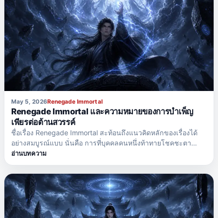
May 5, 2026
Renegade Immortal
Renegade Immortal และความหมายของการบำเพ็ญ
เพียรต่อต้านสวรรค์
ชื่อเรื่อง Renegade Immortal สะท้อนถึงแนวคิดหลักของเรื่องได้
อย่างสมบูรณ์แบบ นั่นคือ การที่บุคคลคนหนึ่งท้าทายโชคชะตา
สวรรค์ และกฎเกณฑ์อันโหดร้ายของโลกแห่งการบำเพ็ญเพียร ใน
อ่านบทความ
ภาษาจีน คำว่า เซียนหนี่ หมายถึง การฝืนเส้นทางที่โชคชะตา
กำหนดไว้ ธีมนี้เป็นหนึ่งในเหตุผลที่ทำให้อนิเมะเรื่องนี้ทรงพลังมาก