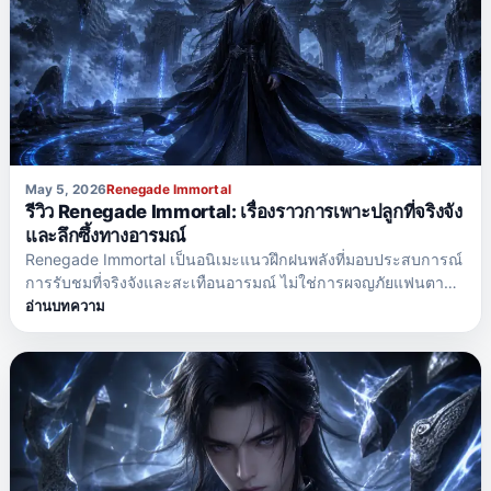
May 5, 2026
Renegade Immortal
รีวิว Renegade Immortal: เรื่องราวการเพาะปลูกที่จริงจัง
และลึกซึ้งทางอารมณ์
Renegade Immortal เป็นอนิเมะแนวฝึกฝนพลังที่มอบประสบการณ์
การรับชมที่จริงจังและสะเทือนอารมณ์ ไม่ใช่การผจญภัยแฟนตาซี
ธรรมดาที่ตัวเอกชนะได้อย่างง่ายดายและสะสมพลังโดยไม่มีผลกระ
อ่านบทความ
ทบใดๆ แต่กลับบอกเล่าเรื่องราวที่มืดมนกว่าเกี่ยวกับการเอาชีวิต
รอด ความโดดเดี่ยว และเส้นทางอันเจ็บปวดสู่ความแข็งแกร่ง ซีรีส์
นี้ติดตาม Wang Lin ชายหนุ่มคนหนึ่ง