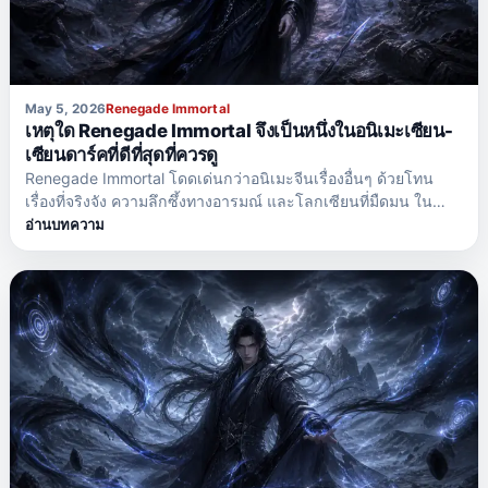
May 5, 2026
Renegade Immortal
เหตุใด Renegade Immortal จึงเป็นหนึ่งในอนิเมะเซียน-
เซียนดาร์คที่ดีที่สุดที่ควรดู
Renegade Immortal โดดเด่นกว่าอนิเมะจีนเรื่องอื่นๆ ด้วยโทน
เรื่องที่จริงจัง ความลึกซึ้งทางอารมณ์ และโลกเซียนที่มืดมน ใน
ขณะที่อนิเมะแนวฝึกฝนพลังหลายเรื่องเน้นไปที่การเพิ่มพลังและ
อ่านบทความ
การต่อสู้เป็นหลัก Renegade Immortal กลับนำเสนอเรื่องราวที่
หนักแน่นและมีความหมายมากกว่า ตัวละครเอก Wang Lin คือหนึ่ง
ในเหตุผลสำคัญที่ทำให้อนิเมะเรื่องนี้น่าติดตามอย่างมาก