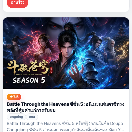
อ่านรีวิว
ลึกลับ แตกต่างจากวีรบุรุษแฟนตาซีหลายๆ คนที่เริ่มต้นด้วย
พรสวรรค์อันยิ่งใหญ่หรือฐานะสูงส่ง Wang Lin เริ่มต้นการเดินทาง
ของเขาในฐานะคนธรรมดาๆ เงียบๆ
7.5
Battle Through the Heavens ซีซั่น 5: อนิเมะแฟนตาซีทรง
พลังที่คุ้มค่าแก่การรับชม
ongoing
ona
Battle Through the Heavens ซีซั่น 5 หรือที่รู้จักกันในชื่อ Doupo
Cangqiong ซีซั่น 5 สานต่อการผจญภัยอันน่าตื่นเต้นของ Xiao Yan