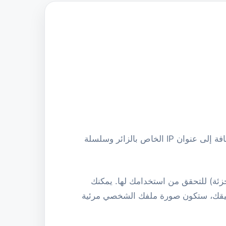
عندما يترك الزوار تعليقات على الموقع، نقوم بجمع البيانات الموضحة في نموذج التعليقات، بالإضافة إلى عنوان IP الخاص بالزائر وسلسلة
 أيضًا تجزئة) للتحقق من استخدامك لها. يمكنك
https://automattic.com/pri/. بعد الموافقة على تعليقك، ستكون صورة ملفك الشخصي مرئية