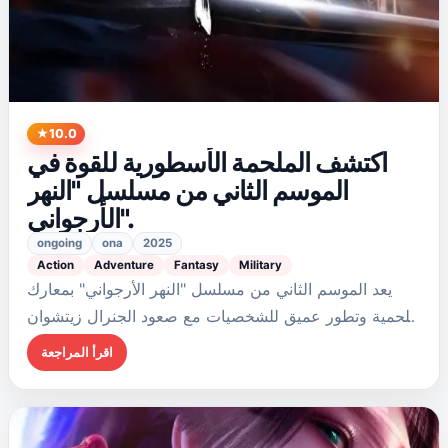
10.0
اكتشف الملحمة الأسطورية للقوة في
الموسم الثاني من مسلسل "النهر
الأرجواني".
ongoing
ona
2025
Action
Adventure
Fantasy
Military
يعد الموسم الثاني من مسلسل "النهر الأرجواني" بمعارك
ملحمية وتطور عميق للشخصيات مع صعود الجنرال زيتشوان
شيو إلى السلطة. وبمواضيع القيادة والثقة المنسوجة في ثنايا
اقرأ المراجعة
قصته، يأسر هذا المسلسل المتواصل…