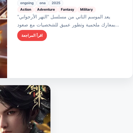
مسلسل "النهر
ongoing
ona
2025
Action
Adventure
Fantasy
Military
الأرجواني".
يعد الموسم الثاني من مسلسل "النهر الأرجواني"
بمعارك ملحمية وتطور عميق للشخصيات مع صعود
الجنرال زيتشوان شيو إلى السلطة. وبمواضيع القيادة
اقرأ المراجعة
والثقة المنسوجة في ثنايا قصته، يأسر هذا المسلسل
المتواصل…