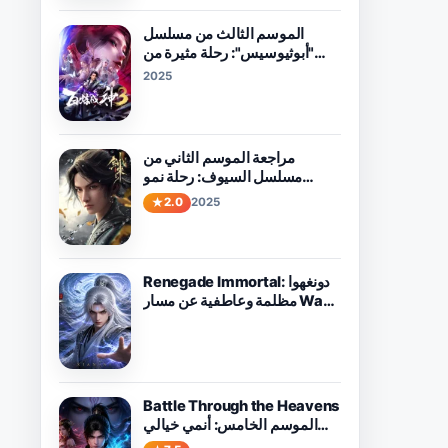
الموسم الثالث من مسلسل
"أبوثيوسيس": رحلة مثيرة من
الحب والقدر في انتظاركم
2025
مراجعة الموسم الثاني من
مسلسل السيوف: رحلة نمو
ومغامرة
2.0
2025
Renegade Immortal: دونغهوا
مظلمة وعاطفية عن مسار Wang
Lin ضد القدر
Battle Through the Heavens
الموسم الخامس: أنمي خيالي
قوي يستحق المشاهدة