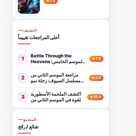
7.5
التصنيف
أعلى المراجعات تقييماً
Battle Through the
1
7.5
Heavens الموسم الخامس:
أنمي خيالي قوي يستحق
المشاهدة
مراجعة الموسم الثاني من
2
2.0
مسلسل السيوف: رحلة نمو
ومغامرة
اكتشف الملحمة الأسطورية
3
10.0
للقوة في الموسم الثاني من
مسلسل "النهر الأرجواني".
المجتمع
شائع / رائج