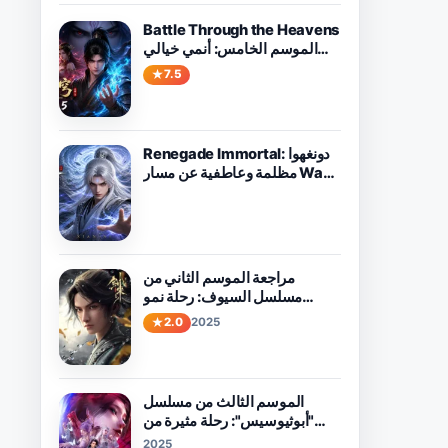
Battle Through the Heavens
الموسم الخامس: أنمي خيالي
قوي يستحق المشاهدة
7.5
Renegade Immortal: دونغهوا
مظلمة وعاطفية عن مسار Wang
Lin ضد القدر
مراجعة الموسم الثاني من
مسلسل السيوف: رحلة نمو
ومغامرة
2.0
2025
الموسم الثالث من مسلسل
"أبوثيوسيس": رحلة مثيرة من
الحب والقدر في انتظاركم
2025