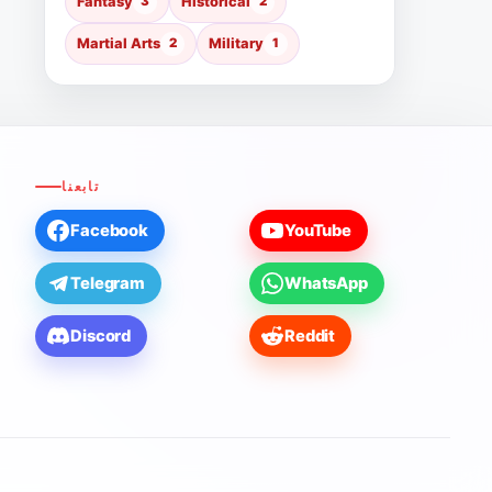
Fantasy
3
Historical
2
Martial Arts
2
Military
1
تابعنا
Facebook
YouTube
Telegram
WhatsApp
Discord
Reddit