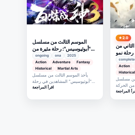
2.0
الموسم الثالث من مسلسل
لثاني من
"أبوثيوسيس": رحلة مثيرة من
حلة نمو
الحب والقدر في انتظاركم
ongoing
ona
2025
ومغامرة
complete
Action
Adventure
Fantasy
Action
Historical
Martial Arts
Historical
يأخذ الموسم الثالث من مسلسل
 من مسلسل
"أبوثيوسيس" المشاهدين في رحلة
 من الحركة
اقرأ المراجعة
عاطفية مشوقة، حيث يخوض لوه
رأ المراجعة
واجه تشين
تشنغ معركةً…
بينغ…