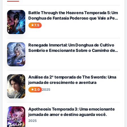
Battle Through the Heavens Temporada 5: Um
Donghua de Fantasia Poderoso que Vale a Pena
Assistir
7.5
Renegade Immortal: Um Donghua de Cultivo
Sombrio e Emocionante Sobre o Caminho de
Wang Lin Contra o Destino
Análise da 2ª temporada de The Swords: Uma
jornada de crescimento e aventura
2.0
2025
Apotheosis Temporada 3: Uma emocionante
jornada de amor e destino aguarda você.
2025