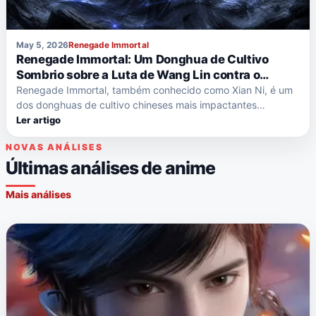
May 5, 2026
Renegade Immortal
Renegade Immortal: Um Donghua de Cultivo
Sombrio sobre a Luta de Wang Lin contra o
Destino
Renegade Immortal, também conhecido como Xian Ni, é um
dos donghuas de cultivo chineses mais impactantes…
Ler artigo
NOVAS ANÁLISES
Últimas análises de anime
Mais análises