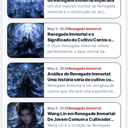
de Renegade Immortal explicada
Um dos maiores trunfos de Renegade
Immortal é a construção de seu…
May 5, 2026
Renegade Immortal
Renegade Immortal e o
Significado do Cultivo Contra o
Céu
O título Renegade Immortal reflete
perfeitamente a ideia central da
história: uma…
May 5, 2026
Renegade Immortal
Análise de Renegade Immortal:
Uma história séria de cultivo com
profundidade emocional.
Renegade Immortal é um donghua de
cultivo que oferece uma experiência
de…
May 5, 2026
Renegade Immortal
Wang Lin em Renegade Immortal:
De Jovem Comum a Cultivador
Implacável
Wang Lin é o coração de Renegade