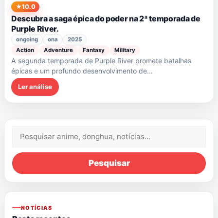
10.0
Descubra a saga épica do poder na 2ª temporada de
Purple River.
ongoing
ona
2025
Action
Adventure
Fantasy
Military
A segunda temporada de Purple River promete batalhas
épicas e um profundo desenvolvimento de…
Ler análise
Pesquisar:
Pesquisar
NOTÍCIAS