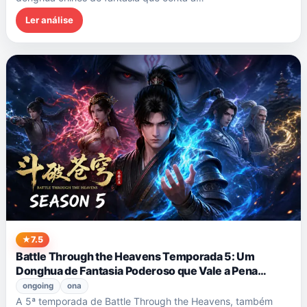
Ler análise
7.5
Battle Through the Heavens Temporada 5: Um
Donghua de Fantasia Poderoso que Vale a Pena
Assistir
ongoing
ona
A 5ª temporada de Battle Through the Heavens, também