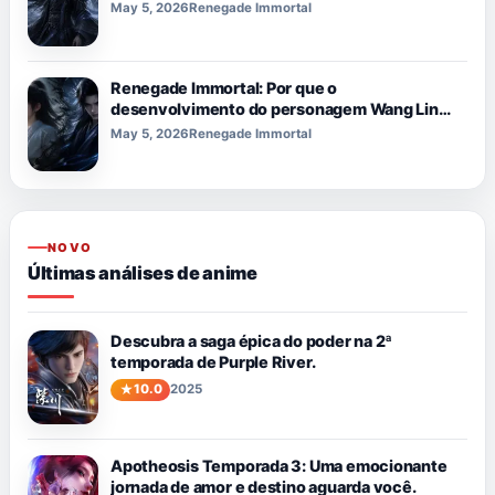
May 5, 2026
Renegade Immortal
Renegade Immortal: Por que o
desenvolvimento do personagem Wang Lin
parece tão impactante
May 5, 2026
Renegade Immortal
NOVO
Últimas análises de anime
Descubra a saga épica do poder na 2ª
temporada de Purple River.
10.0
2025
Apotheosis Temporada 3: Uma emocionante
jornada de amor e destino aguarda você.