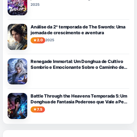
2025
Análise da 2ª temporada de The Swords: Uma
jornada de crescimento e aventura
2.0
2025
Renegade Immortal: Um Donghua de Cultivo
Sombrio e Emocionante Sobre o Caminho de
Wang Lin Contra o Destino
Battle Through the Heavens Temporada 5: Um
Donghua de Fantasia Poderoso que Vale a Pena
Assistir
7.5