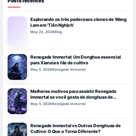
Posts recentes
Explorando os três poderosos clones de Wang
Lam em 'Tiên Nghịch'
May 23, 2026
Blog
Renegade Immortal: Um Donghua essencial
para Xianxia e fãs de cultivo
May 5, 2026
Renegade Immortal
Melhores motivos para assistir Renegade
Immortal se você gosta de donghuas de
fantasia sombria.
May 5, 2026
Renegade Immortal
Renegade Immortal vs Outros Donghuas de
Cultivo: O Que o Torna Diferente?