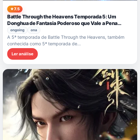
7.5
Battle Through the Heavens Temporada 5: Um
Donghua de Fantasia Poderoso que Vale a Pena
Assistir
ongoing
ona
A 5ª temporada de Battle Through the Heavens, também
conhecida como 5ª temporada de…
Ler análise