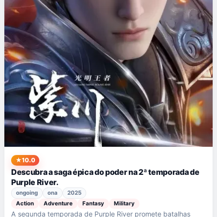
10.0
Descubra a saga épica do poder na 2ª temporada de
Purple River.
ongoing
ona
2025
Action
Adventure
Fantasy
Military
A segunda temporada de Purple River promete batalhas