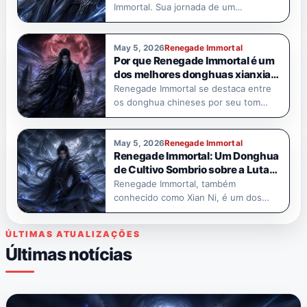
Immortal. Sua jornada de um…
May 5, 2026
Renegade Immortal
Por que Renegade Immortal é um
dos melhores donghuas xianxia
sombrios para assistir?
Renegade Immortal se destaca entre
os donghua chineses por seu tom
sério,…
May 5, 2026
Renegade Immortal
Renegade Immortal: Um Donghua
de Cultivo Sombrio sobre a Luta
de Wang Lin contra o Destino
Renegade Immortal, também
conhecido como Xian Ni, é um dos
donghuas de…
ÚLTIMAS ATUALIZAÇÕES
Últimas notícias