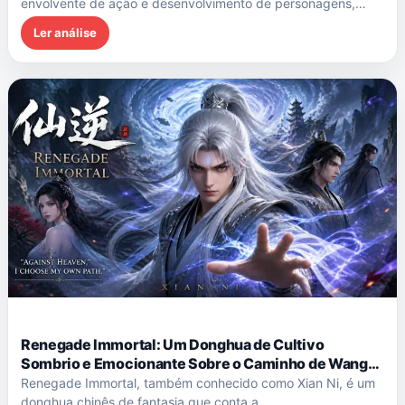
envolvente de ação e desenvolvimento de personagens,…
Ler análise
Renegade Immortal: Um Donghua de Cultivo
Sombrio e Emocionante Sobre o Caminho de Wang
Lin Contra o Destino
Renegade Immortal, também conhecido como Xian Ni, é um
donghua chinês de fantasia que conta a…