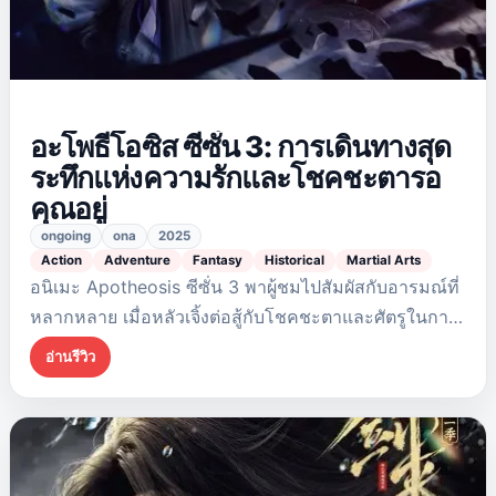
อะโพธีโอซิส ซีซั่น 3: การเดินทางสุด
ระทึกแห่งความรักและโชคชะตารอ
คุณอยู่
ongoing
ona
2025
Action
Adventure
Fantasy
Historical
Martial Arts
อนิเมะ Apotheosis ซีซั่น 3 พาผู้ชมไปสัมผัสกับอารมณ์ที่
หลากหลาย เมื่อหลัวเจิ้งต่อสู้กับโชคชะตาและศัตรูในการ
ตามหาหนิงหยูเตี๋ยให้ฟื้นคืนชีพ การผสมผสานระหว่างแอ็
อ่านรีวิว
คชั่น โรแมนติก และแฟนตาซี สร้างเรื่องราวที่น่าติดตาม
และทำให้ผู้ชมอยากดูตอนต่อไป