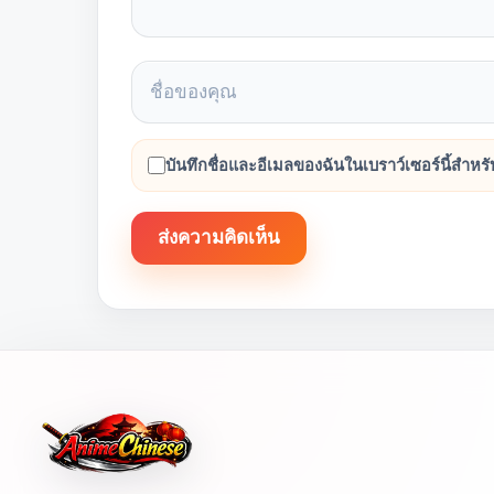
บันทึกชื่อและอีเมลของฉันในเบราว์เซอร์นี้สำห