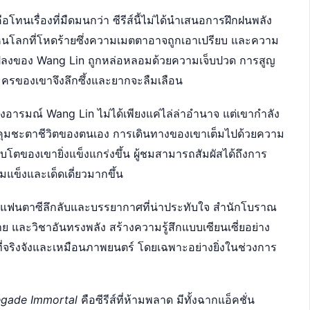
ือโทนเรื่องที่มืดมนกว่า ซีรีส์นี้ไม่ได้นำเสนอการฝึกฝนพลัง
ห็นโลกที่โหดร้ายซึ่งความเมตตาอาจถูกเอาเปรียบ และความ
ปลงของ Wang Lin ถูกหล่อหลอมด้วยความเจ็บปวด การสูญ
ละครของเขาจึงลึกซึ้งและยากจะลืมเลือน
้าถึงอารมณ์ Wang Lin ไม่ได้เพียงแค่ไล่ล่าอำนาจ แต่เขากำลัง
มชะตาชีวิตของตนเอง การเดินทางของเขาเต็มไปด้วยความ
ิบโตของเขายิ่งแข็งแกร่งขึ้น ผู้ชมสามารถสัมผัสได้ถึงการ
แข็งและเด็ดเดี่ยวมากขึ้น
ฟนตาซีลึกลับและบรรยากาศที่น่าประทับใจ สำนักโบราณ
าย และวิชาอันทรงพลัง สร้างความรู้สึกแบบเซียนเซี่ยอย่าง
ศที่จริงจังและเหมือนภาพยนตร์ โดยเฉพาะอย่างยิ่งในช่วงการ
gade Immortal
คือซีรีส์ที่ห้ามพลาด มีทั้งฉากแอ็คชั่น