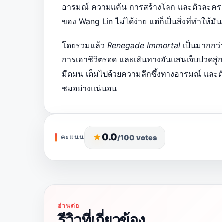
อารมณ์ ความแค้น การสร้างโลก และตัวละคร
ของ Wang Lin ไม่ได้ง่าย แต่ก็เป็นสิ่งที่ทำให้มั
โดยรวมแล้ว
Renegade Immortal
เป็นมากกว่า
การเอาชีวิตรอด และเส้นทางอันแสนเจ็บปวดสู่กา
มืดมน เต็มไปด้วยความลึกซึ้งทางอารมณ์ และตั
ชมอย่างแน่นอน
เปิด
แผง
0.0
★
/10
0 votes
คะแนน
คะแนน
เพื่อ
ให้
คะแนน
รีวิว
นี้
อ่านต่อ
รีวิวที่เกี่ยวข้อง