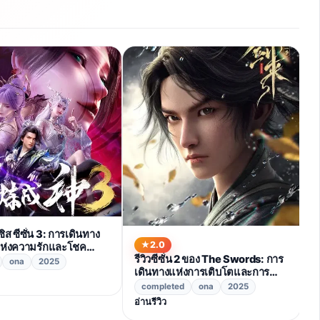
B
ซ
ค
อ่
ิส ซีซั่น 3: การเดินทาง
2.0
แห่งความรักและโชค
รีวิวซีซั่น 2 ของ The Swords: การ
ณอยู่
ona
2025
เดินทางแห่งการเติบโตและการ
ผจญภัย
completed
ona
2025
อ่านรีวิว