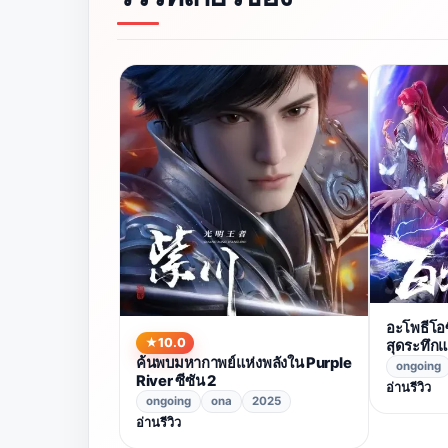
อะโพธีโอซ
10.0
สุดระทึก
ค้นพบมหากาพย์แห่งพลังใน Purple
ชะตารอคุ
ongoing
River ซีซัน 2
อ่านรีวิว
ongoing
ona
2025
อ่านรีวิว