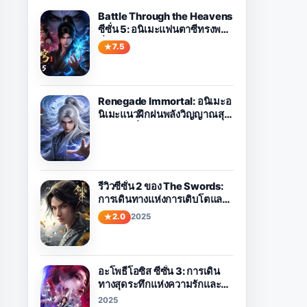
Battle Through the Heavens
ซีซั่น 5: อนิเมะแฟนตาซีทรงพลัง
ที่คุ้มค่าแก่การรับชม
7.5
Renegade Immortal: อนิเมะอ
นิเมะแนวฝึกฝนพลังวิญญาณสุด
เข้มข้น เกี่ยวกับเส้นทางของ
Wang Lin ในการต่อสู้กับโชค
ชะตา
7.5
attle Through the Heavens ซี
ั่น 5: อนิเมะแฟนตาซีทรงพลังที่คุ้ม
รีวิวซีซั่น 2 ของ The Swords:
่าแก่การรับชม
การเดินทางแห่งการเติบโตและ
ongoing
ona
การผจญภัย
านรีวิว
2.0
2025
อะโพธีโอซิส ซีซั่น 3: การเดิน
ทางสุดระทึกแห่งความรักและ
โชคชะตารอคุณอยู่
2025