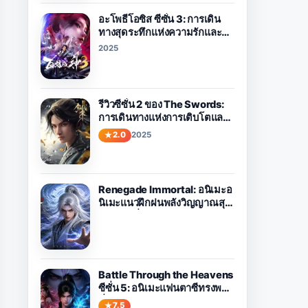
อะโพธีโอซิส ซีซั่น 3: การเดิน
ทางสุดระทึกแห่งความรักและ
โชคชะตารอคุณอยู่
2025
รีวิวซีซั่น 2 ของ The Swords:
การเดินทางแห่งการเติบโตและ
การผจญภัย
2.0
2025
Renegade Immortal: อนิเมะอ
นิเมะแนวฝึกฝนพลังวิญญาณสุด
เข้มข้น เกี่ยวกับเส้นทางของ
Wang Lin ในการต่อสู้กับโชค
ชะตา
Battle Through the Heavens
ซีซั่น 5: อนิเมะแฟนตาซีทรงพลัง
ที่คุ้มค่าแก่การรับชม
7.5