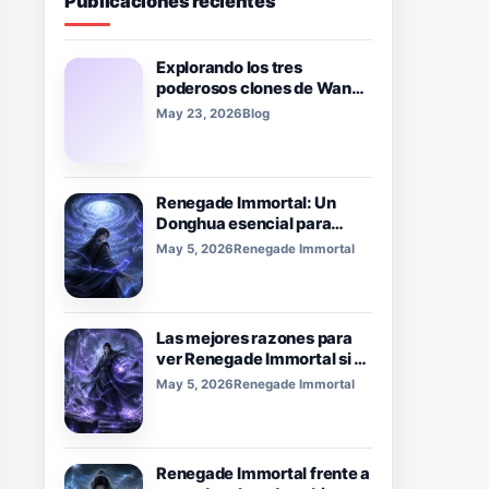
Publicaciones recientes
Explorando los tres
poderosos clones de Wang
Lam en 'Tiên Nghịch'
May 23, 2026
Blog
Renegade Immortal: Un
Donghua esencial para
Xianxia y los fanáticos del
May 5, 2026
Renegade Immortal
cultivo
Las mejores razones para
ver Renegade Immortal si te
gusta el donghua de
May 5, 2026
Renegade Immortal
fantasía oscura.
Renegade Immortal frente a