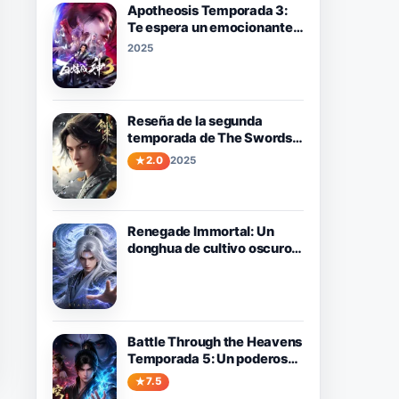
Apotheosis Temporada 3:
Te espera un emocionante
viaje de amor y destino.
2025
Reseña de la segunda
temporada de The Swords:
Un viaje de crecimiento y
2.0
2025
aventura.
Renegade Immortal: Un
donghua de cultivo oscuro y
emotivo sobre el camino de
Wang Lin contra el destino.
Battle Through the Heavens
Temporada 5: Un poderoso
donghua de fantasía que
7.5
vale la pena ver