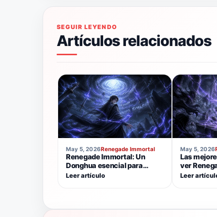
SEGUIR LEYENDO
Artículos relacionados
May 5, 2026
Renegade Immortal
May 5, 2026
Renegade Immortal: Un
Las mejore
Donghua esencial para
ver Renega
Xianxia y los fanáticos del
gusta el d
Leer artículo
Leer artícul
cultivo
oscura.