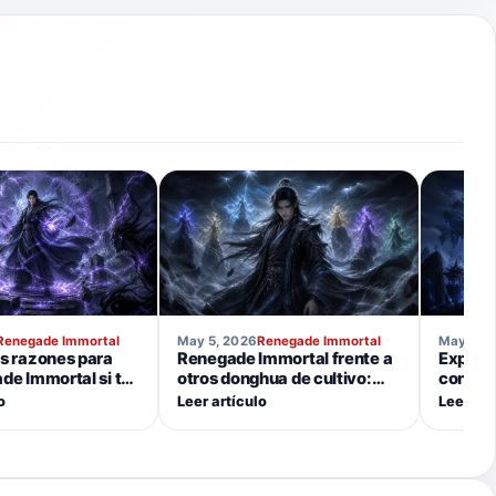
Renegade Immortal
May 5, 2026
Renegade Immortal
May 5, 
s razones para
Renegade Immortal frente a
Explica
de Immortal si te
otros donghua de cultivo:
constr
onghua de fantasía
¿Qué lo hace diferente?
oscuro
o
Leer artículo
Leer art
Immort