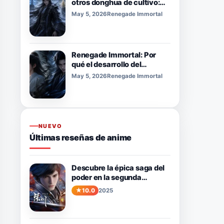
otros donghua de cultivo:
¿Qué lo hace diferente?
May 5, 2026
Renegade Immortal
Renegade Immortal: Por
qué el desarrollo del
personaje de Wang Lin se
May 5, 2026
Renegade Immortal
siente tan poderoso
NUEVO
Últimas reseñas de anime
Descubre la épica saga del
poder en la segunda
temporada de Purple River.
10.0
2025