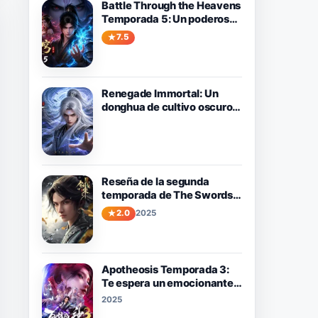
Battle Through the Heavens
Temporada 5: Un poderoso
donghua de fantasía que
7.5
vale la pena ver
Renegade Immortal: Un
donghua de cultivo oscuro y
emotivo sobre el camino de
Wang Lin contra el destino.
Reseña de la segunda
temporada de The Swords:
Un viaje de crecimiento y
2.0
2025
aventura.
Apotheosis Temporada 3:
Te espera un emocionante
viaje de amor y destino.
2025