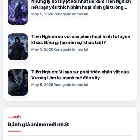
Những lý do tuyệt vời nhất để xem Tiên Nghịch
nếu bạn yêu thích phim hoạt hình giả tưởng
đen tối.
May 5, 2026
Renegade Immortal
Tiên Nghịch so với các phim hoạt hình tu luyện
khác: Điều gì tạo nên sự khác biệt?
May 5, 2026
Renegade Immortal
Tiên Nghịch: Vì sao sự phát triển nhân vật của
Vương Lâm lại mạnh mẽ đến vậy
May 5, 2026
Renegade Immortal
MỚI
Đánh giá anime mới nhất