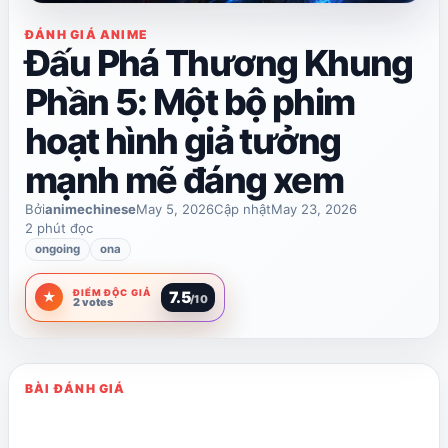
ĐÁNH GIÁ ANIME
Đấu Phá Thương Khung
Phần 5: Một bộ phim
hoạt hình giả tưởng
mạnh mẽ đáng xem
Bởi
animechinese
May 5, 2026
Cập nhật
May 23, 2026
2 phút đọc
ongoing
ona
ĐIỂM ĐỘC GIẢ
7.5
★
/10
2 votes
BÀI ĐÁNH GIÁ