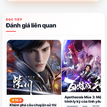
này.
ĐỌC TIẾP
Đánh giá liên quan
Apotheosis Mùa 3: Một h
10.0
trình ly kỳ của tình yêu và
Khám phá câu chuyện sử thi
định mệnh đang chờ đợi.
ongoing
ona
2025