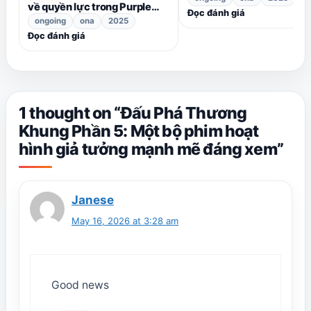
về quyền lực trong Purple
Đọc đánh giá
River mùa 2
ongoing
ona
2025
Đọc đánh giá
1 thought on “Đấu Phá Thương
Khung Phần 5: Một bộ phim hoạt
hình giả tưởng mạnh mẽ đáng xem”
Janese
May 16, 2026 at 3:28 am
Good news