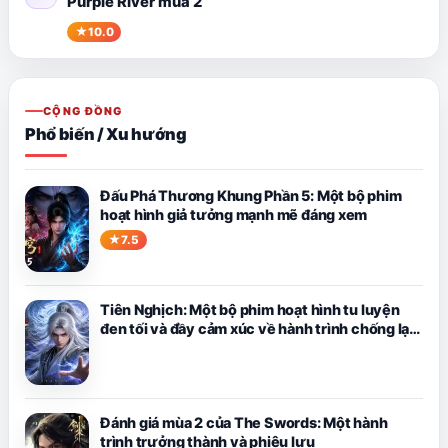
Purple River mùa 2
10.0
CỘNG ĐỒNG
Phổ biến / Xu hướng
Đấu Phá Thương Khung Phần 5: Một bộ phim
hoạt hình giả tưởng mạnh mẽ đáng xem
7.5
Tiên Nghịch: Một bộ phim hoạt hình tu luyện
đen tối và đầy cảm xúc về hành trình chống lại
số phận của Vương Lâm.
Đánh giá mùa 2 của The Swords: Một hành
trình trưởng thành và phiêu lưu