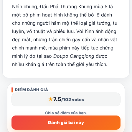
Nhìn chung, Đấu Phá Thương Khung mùa 5 là
một bộ phim hoạt hình không thể bỏ lỡ dành
cho những người hâm mộ thể loại giả tưởng, tu
luyện, võ thuật và phiêu lưu. Với hình ảnh động
đẹp mắt, những trận chiến gay cấn và nhân vật
chính mạnh mẽ, mùa phim này tiếp tục chứng
minh lý do tại sao
Doupo Cangqiong
được
nhiều khán giả trên toàn thế giới yêu thích.
Mở
ĐIỂM ĐÁNH GIÁ
bảng
điểm
7.5
★
/10
2 votes
để
đánh
Chia sẻ điểm của bạn.
giá
Đánh giá bài này
bài
viết