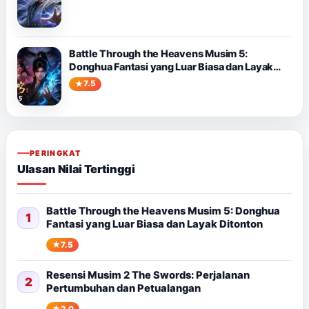
Lin Melawan Takdir
Battle Through the Heavens Musim 5:
Donghua Fantasi yang Luar Biasa dan Layak
Ditonton
7.5
PERINGKAT
Ulasan Nilai Tertinggi
Battle Through the Heavens Musim 5: Donghua
1
Fantasi yang Luar Biasa dan Layak Ditonton
7.5
Resensi Musim 2 The Swords: Perjalanan
2
Pertumbuhan dan Petualangan
2.0