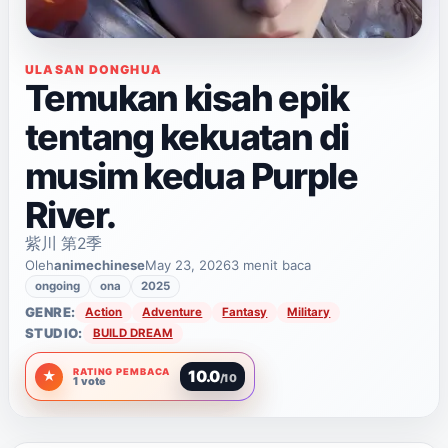
ULASAN DONGHUA
Temukan kisah epik
tentang kekuatan di
musim kedua Purple
River.
紫川 第2季
Oleh
animechinese
May 23, 2026
3 menit baca
ongoing
ona
2025
GENRE:
Action
Adventure
Fantasy
Military
STUDIO:
BUILD DREAM
RATING PEMBACA
10.0
★
/10
1 vote