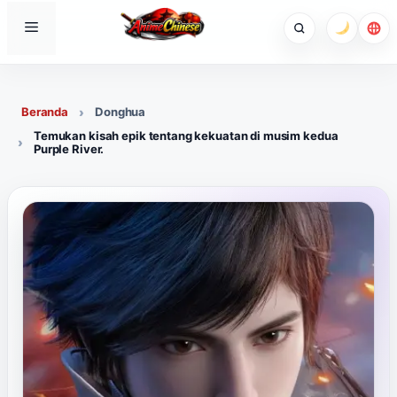
Skip
Menu
to
content
Beranda
Donghua
Temukan kisah epik tentang kekuatan di musim kedua
Purple River.