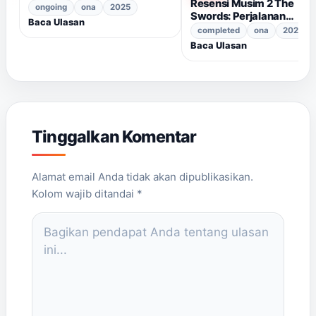
Resensi Musim 2 The
Penuh Cinta dan Takdir
ongoing
ona
2025
Swords: Perjalanan
Menanti
Baca Ulasan
Pertumbuhan dan
completed
ona
2025
Petualangan
Baca Ulasan
Tinggalkan Komentar
NAME
EMAIL
Alamat email Anda tidak akan dipublikasikan.
Kolom wajib ditandai *
COMMENT