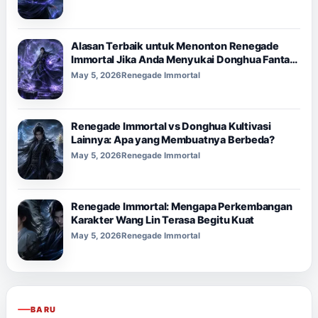
Alasan Terbaik untuk Menonton Renegade
Immortal Jika Anda Menyukai Donghua Fantasi
Gelap
May 5, 2026
Renegade Immortal
Renegade Immortal vs Donghua Kultivasi
Lainnya: Apa yang Membuatnya Berbeda?
May 5, 2026
Renegade Immortal
Renegade Immortal: Mengapa Perkembangan
Karakter Wang Lin Terasa Begitu Kuat
May 5, 2026
Renegade Immortal
BARU