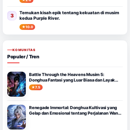
Temukan kisah epik tentang kekuatan di musim
3
kedua Purple River.
10.0
KOMUNITAS
Populer / Tren
Battle Through the Heavens Musim 5:
Donghua Fantasi yang Luar Biasa dan Layak
Ditonton
7.5
Renegade Immortal: Donghua Kultivasi yang
Gelap dan Emosional tentang Perjalanan Wang
Lin Melawan Takdir