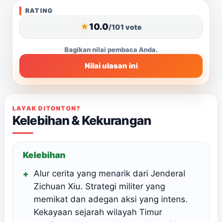
Buka
RATING
panel
rating
10.0
★
/10
1 vote
untuk
menilai
Bagikan nilai pembaca Anda.
ulasan
Nilai ulasan ini
ini.
LAYAK DITONTON?
Kelebihan & Kekurangan
Kelebihan
Alur cerita yang menarik dari Jenderal
Zichuan Xiu. Strategi militer yang
memikat dan adegan aksi yang intens.
Kekayaan sejarah wilayah Timur